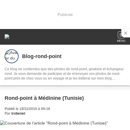
Publicité
MENU
Blog-rond-point
Ce blog ne contiendra que des photos de rond-point, giratoire et échangeur
rond. Je vous demande de participer et de m'envoyer vos photos de rond-
point près de chez vous ou en voyage et je les éditerai sur mon blog.
Adresse mail: jlk.dustade@orange.fr
Rond-point à Médinine (Tunisie)
Publié le 18/11/2010 à 09:16
Par
trobenet