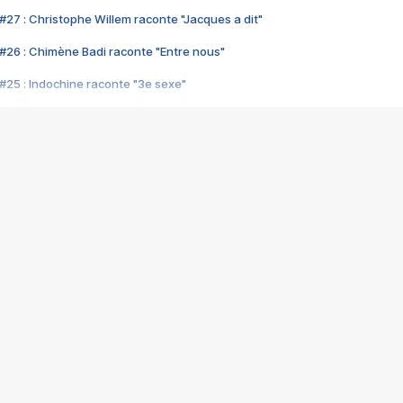
#27 : Christophe Willem raconte "Jacques a dit"
#26 : Chimène Badi raconte "Entre nous"
#25 : Indochine raconte "3e sexe"
#24 : Zaho raconte "C'est chelou"
#23 : Patrick Bruel raconte "Au café des délices"
#22 : Kyo raconte "Le chemin"
#21 : Nolwenn Leroy raconte "Cassé"
#20 : Patrick Hernandez raconte "Born to be alive"
#19 : Lorie raconte "Près de moi"
#18 : Michael Jones raconte "A nos actes manqués" (avec Jean-Jacque
#17 : Khaled raconte "Aïcha"
#16 : Corneille raconte "Parce qu'on vient de loin"