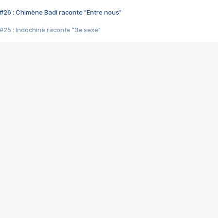
#26 : Chimène Badi raconte "Entre nous"
#25 : Indochine raconte "3e sexe"
#24 : Zaho raconte "C'est chelou"
#23 : Patrick Bruel raconte "Au café des délices"
#22 : Kyo raconte "Le chemin"
#21 : Nolwenn Leroy raconte "Cassé"
#20 : Patrick Hernandez raconte "Born to be alive"
#19 : Lorie raconte "Près de moi"
#18 : Michael Jones raconte "A nos actes manqués" (avec Jean-Jacque
#17 : Khaled raconte "Aïcha"
#16 : Corneille raconte "Parce qu'on vient de loin"
#15 : Indochine raconte "L'aventurier"