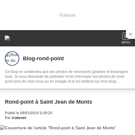
Publicité
MENU
Blog-rond-point
Ce blog ne contiendra que des photos de rond-point, giratoire et échangeur
rond. Je vous demande de participer et de m'envoyer vos photos de rond-
point près de chez vous ou en voyage et je les éditerai sur mon blog.
Adresse mail: jlk.dustade@orange.fr
Rond-point à Saint Jean de Monts
Publié le 08/01/2010 à 09:25
Par
trobenet