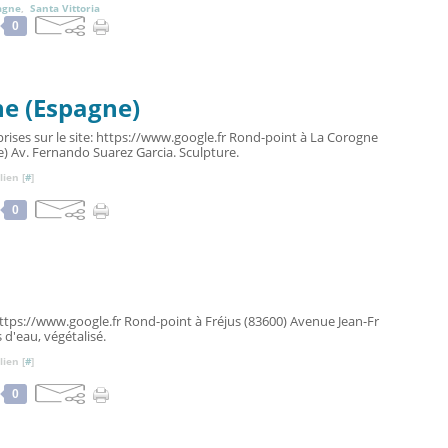
agne
,
Santa Vittoria
0
ne (Espagne)
rises sur le site: https://www.google.fr Rond-point à La Corogne
) Av. Fernando Suarez Garcia. Sculpture.
ien [
#
]
0
 https://www.google.fr Rond-point à Fréjus (83600) Avenue Jean-Fr
s d'eau, végétalisé.
ien [
#
]
0