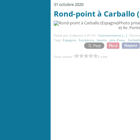
31 octobre 2020
Rond-point à Carballo 
Photo prise
e) Av. Ponte
Posté par trobenet à 07:14 -
Commentaires [
…
]
- Permal
Tags:
Espagne
,
Sculpture
,
bassin
,
jets d'eau
,
Carball
Repost
Vous aimez ?
0 vote