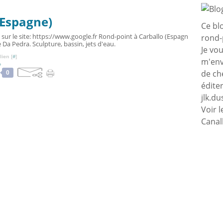
(Espagne)
Ce bl
 sur le site: https://www.google.fr Rond-point à Carballo (Espagn
rond-
 Da Pedra. Sculpture, bassin, jets d'eau.
Je vo
ien [
#
]
m'env
o
de ch
0
édite
jlk.d
Voir l
Canal