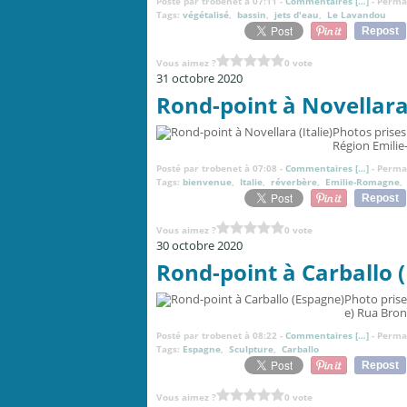
Posté par trobenet à 07:11 -
Commentaires [
…
]
- Permal
Tags:
végétalisé
,
bassin
,
jets d'eau
,
Le Lavandou
Repost
Vous aimez ?
0 vote
31 octobre 2020
Rond-point à Novellara 
Photos prises 
Région Emilie
Posté par trobenet à 07:08 -
Commentaires [
…
]
- Permal
Tags:
bienvenue
,
Italie
,
réverbère
,
Emilie-Romagne
Repost
Vous aimez ?
0 vote
30 octobre 2020
Rond-point à Carballo 
Photo prise
e) Rua Bron
Posté par trobenet à 08:22 -
Commentaires [
…
]
- Permal
Tags:
Espagne
,
Sculpture
,
Carballo
Repost
Vous aimez ?
0 vote