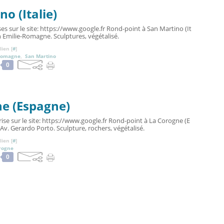
o (Italie)
es sur le site: https://www.google.fr Rond-point à San Martino (It
n Emilie-Romagne. Sculptures, végétalisé.
ien [
#
]
Romagne
,
San Martino
0
ne (Espagne)
ise sur le site: https://www.google.fr Rond-point à La Corogne (E
Av. Gerardo Porto. Sculpture, rochers, végétalisé.
ien [
#
]
rogne
0