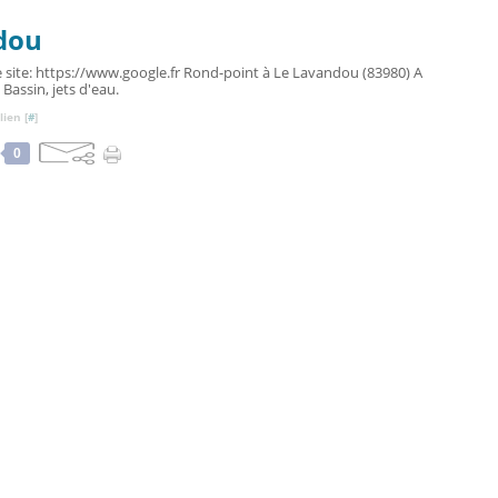
dou
e site: https://www.google.fr Rond-point à Le Lavandou (83980) A
 Bassin, jets d'eau.
ien [
#
]
0