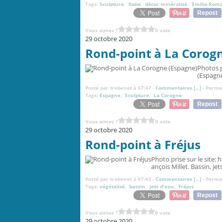
Tags:
Sculpture
,
Italie
,
décor minéralisé
,
Emilie-Rom
Repost
Vous aimez ?
0 vote
29 octobre 2020
Rond-point à La Corog
Photos p
(Espagne
Posté par trobenet à 07:47 -
Commentaires [
…
]
- Permal
Tags:
Espagne
,
Sculpture
,
La Corogne
Repost
Vous aimez ?
0 vote
29 octobre 2020
Rond-point à Fréjus
Photo prise sur le site:
ançois Millet. Bassin, jet
Posté par trobenet à 07:43 -
Commentaires [
…
]
- Permal
Tags:
végétalisé
,
bassin
,
jets d'eau
,
Fréjus
Repost
Vous aimez ?
0 vote
29 octobre 2020