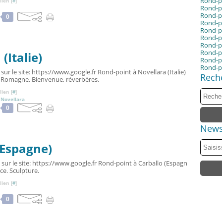
Rond-p
ien [
#
]
Rond-po
Rond-p
0
Rond-p
Rond-po
Rond-po
Rond-po
Rond-po
(Italie)
Rond-po
Rond-po
sur le site: https://www.google.fr Rond-point à Novellara (Italie)
Rech
-Romagne. Bienvenue, réverbères.
ien [
#
]
,
Novellara
0
News
(Espagne)
 sur le site: https://www.google.fr Rond-point à Carballo (Espagn
ce. Sculpture.
ien [
#
]
0