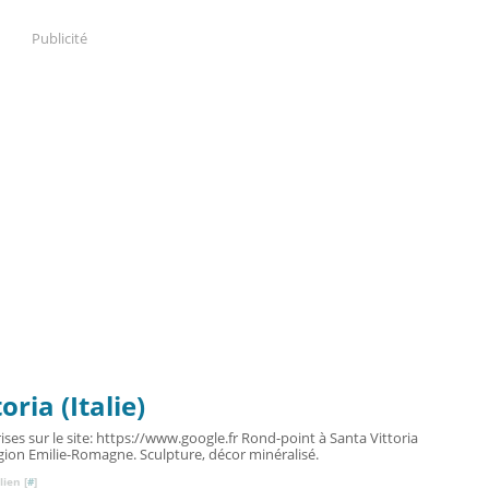
Publicité
ria (Italie)
ises sur le site: https://www.google.fr Rond-point à Santa Vittoria
Région Emilie-Romagne. Sculpture, décor minéralisé.
ien [
#
]