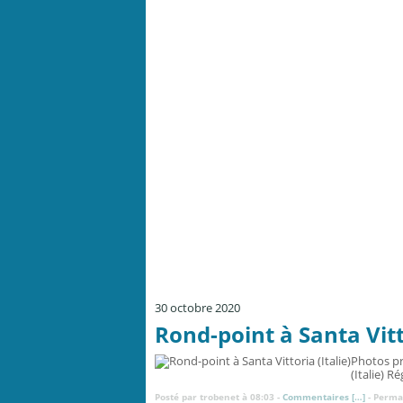
30 octobre 2020
Rond-point à Santa Vitto
Photos pr
(Italie) 
Posté par trobenet à 08:03 -
Commentaires [
…
]
- Permal