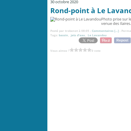
30 octobre 2020
Rond-point à Le Lavan
Photo prise sur l
venue des Ilaires.
Posté par trobenet à 08:05 -
Commentaires [
…
]
- Permal
Tags:
bassin
,
jets d'eau
,
Le Lavandou
Repost
Vous aimez ?
0 vote