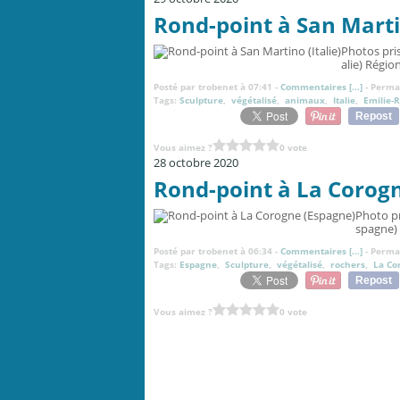
Rond-point à San Martin
Photos pris
alie) Régio
Posté par trobenet à 07:41 -
Commentaires [
…
]
- Permal
Tags:
Sculpture
,
végétalisé
,
animaux
,
Italie
,
Emilie-
Repost
Vous aimez ?
0 vote
28 octobre 2020
Rond-point à La Corog
Photo pr
spagne) 
Posté par trobenet à 06:34 -
Commentaires [
…
]
- Permal
Tags:
Espagne
,
Sculpture
,
végétalisé
,
rochers
,
La Co
Repost
Vous aimez ?
0 vote