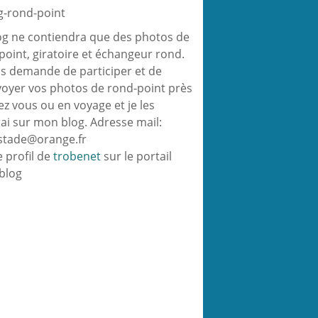
og ne contiendra que des photos de
point, giratoire et échangeur rond.
us demande de participer et de
oyer vos photos de rond-point près
ez vous ou en voyage et je les
rai sur mon blog. Adresse mail:
ustade@orange.fr
e profil de
trobenet
sur le portail
blog