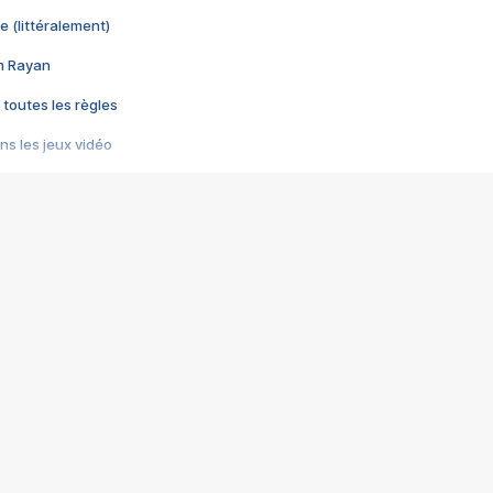
e (littéralement)
im Rayan
 toutes les règles
s les jeux vidéo
us choquant de Rockstar ? - Le scandale BULLY
e plus moche de Steam
du RÊVE tourne au CAUCHEMAR
pendant 8 heures
it… à tort
umiliés par un jeu vidéo
ire - Final Fantasy 8
ti un empire - Age of Empires