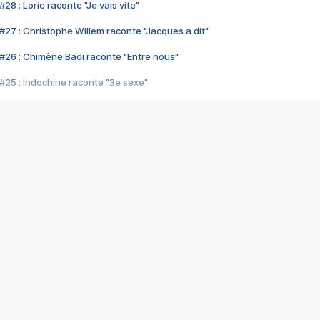
28 : Lorie raconte "Je vais vite"
#27 : Christophe Willem raconte "Jacques a dit"
#26 : Chimène Badi raconte "Entre nous"
#25 : Indochine raconte "3e sexe"
#24 : Zaho raconte "C'est chelou"
#23 : Patrick Bruel raconte "Au café des délices"
#22 : Kyo raconte "Le chemin"
#21 : Nolwenn Leroy raconte "Cassé"
#20 : Patrick Hernandez raconte "Born to be alive"
#19 : Lorie raconte "Près de moi"
#18 : Michael Jones raconte "A nos actes manqués" (avec Jean-Jacque
#17 : Khaled raconte "Aïcha"
#16 : Corneille raconte "Parce qu'on vient de loin"