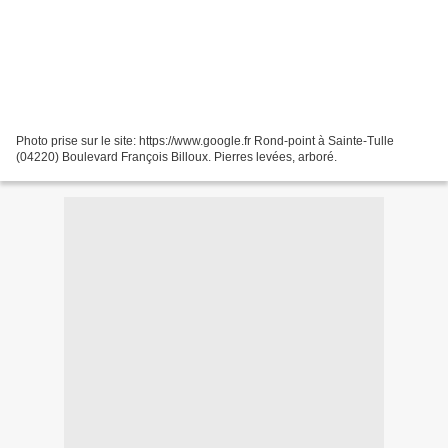
Photo prise sur le site: https://www.google.fr Rond-point à Sainte-Tulle
(04220) Boulevard François Billoux. Pierres levées, arboré.